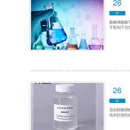
26
07
酚醚磷酸酯
于配制干洗
26
07
脂肪醇醚磷
电和防锈性