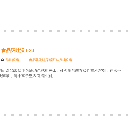
食品级吐温T-20
脂肪酸酯
食品乳化剂,梨醇酐单月桂酸酯
剂司盘20常温下为琥珀色黏稠液体，可少量溶解在极性有机溶剂，在水中
状溶液，属非离子型表面活性剂。