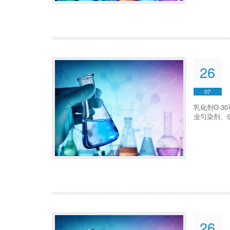
26
07
乳化剂O-
业匀染剂、
26