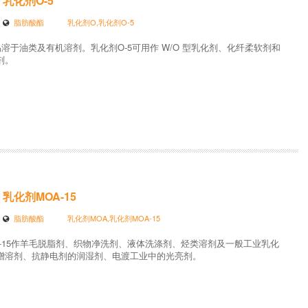
乳化剂O-5
脂肪酸酯
乳化剂O,乳化剂O-5
易溶于油类及有机溶剂。乳化剂O-5可用作 W/O 型乳化剂、化纤柔软剂和
剂。
乳化剂MOA-15
脂肪酸酯
乳化剂MOA,乳化剂MOA-15
A-15作羊毛脱脂剂、织物净洗剂、液体洗涤剂、烃类溶剂及一般工业乳化
增溶剂、抗静电剂的润湿剂、电渡工业中的光亮剂。