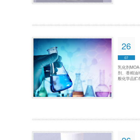
26
07
乳化剂MO
剂、香精油
般化学品贮