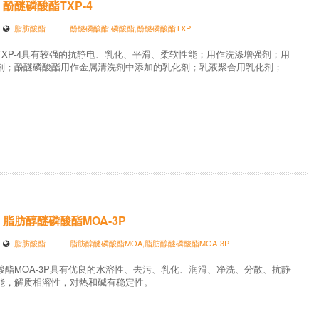
酚醚磷酸酯TXP-4
脂肪酸酯
酚醚磷酸酯,磷酸酯,酚醚磷酸酯TXP
TXP-4具有较强的抗静电、乳化、平滑、柔软性能；用作洗涤增强剂；用
剂；酚醚磷酸酯用作金属清洗剂中添加的乳化剂；乳液聚合用乳化剂；
脂肪醇醚磷酸酯MOA-3P
脂肪酸酯
脂肪醇醚磷酸酯MOA,脂肪醇醚磷酸酯MOA-3P
酸酯MOA-3P具有优良的水溶性、去污、乳化、润滑、净洗、分散、抗静
能，解质相溶性，对热和碱有稳定性。