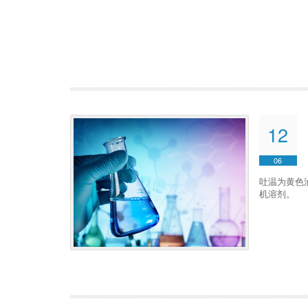
12
06
吐温为黄色
机溶剂。