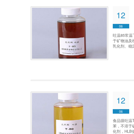
12
06
吐温85常
于矿物油及
乳化剂、稳
12
06
食品级吐温
苯，不溶于
化剂，HLB